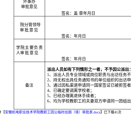
外事办
审批意见
签名：
盖 章
年
月
日
院分管领导
审批意见
签名：
年
月
日
学院主要负责
人
审批意见
签名：
年
月
日
派出人员如有下列情形之一者，不予因公派出
1
、派出人员专业领域或岗位职责与出访任务不
2
、持无权出具任务通知书的单位组织的出访申
备注
3
、通过因私渠道申请同一国家签证已被拒签者
4
、已确定要调离学校者；
5
、已经办理离退休手续者；
6
、均为学校教职工的夫妻双方申请同一团组出
件【
安徽机电职业技术学院教职工因公临时出国（境）审批表.docx
】
已下载
41
次