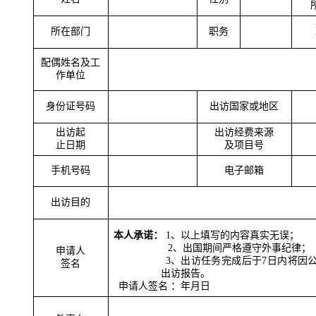
所在部门
职务
配偶姓名及工
作单位
身份证号码
出访国家或地区
出访起
出访经费来源
止日期
及项目号
手机号码
电子邮箱
出访目的
本人承诺：
1
、以上填写的内容真实无误；
2
、出国期间严格遵守外事纪律；
申请人
3
、出访任务完成后于
7
日内将因
签
名
出访报告。
申请人签名 ：
年
月
日