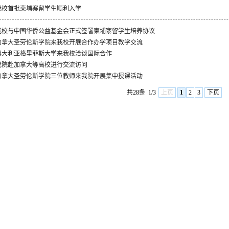
我校首批柬埔寨留学生顺利入学
我校与中国华侨公益基金会正式签署柬埔寨留学生培养协议
加拿大圣劳伦斯学院来我校开展合作办学项目教学交流
澳大利亚格里菲斯大学来我校洽谈国际合作
我院赴加拿大等高校进行交流访问
加拿大圣劳伦斯学院三位教师来我院开展集中授课活动
共28条
1/3
上页
1
2
3
下页