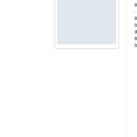
·
·
·
·
·
·